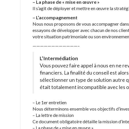
– La phase de « mise en œuvre »
Il s’agit de déployer et mettre en œuvre la stratég
– L’accompagnement
Nous nous proposons de vous accompagner dans le 
essayons de développer avec chacun de nos client
votre situation patrimoniale ou son environnement
————————————–
L’Intermédiation
Vous pouvez faire appel à nous en ne re
financiers. La finalité du conseil est alo
sélectionner un type de solution autre qu
était totalement incompatible avec les ob
– Le 1er entretien
Nous déterminons ensemble vos objectifs d’invest
– La lettre de mission
Ce document obligatoire détaille la mission d’int
– La phase de « mise en œuvre »